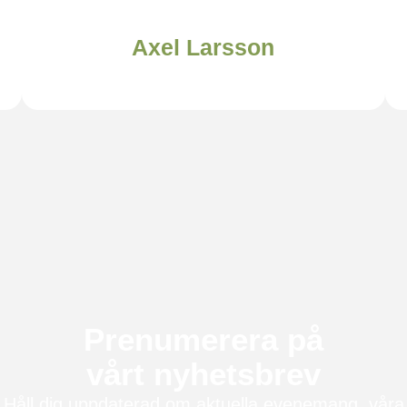
Axel Larsson
Prenumerera på
vårt nyhetsbrev
Håll dig uppdaterad om aktuella evenemang, våra