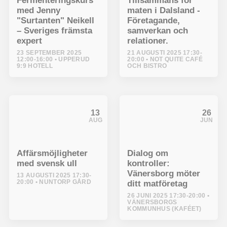
Fermenteringskurs
Tillsammans för
med Jenny
maten i Dalsland -
"Surtanten" Neikell
Företagande,
– Sveriges främsta
samverkan och
expert
relationer.
23 SEPTEMBER 2025
21 AUGUSTI 2025 17:30-
12:00-16:00
UPPERUD
20:00
NOT QUITE CAFÉ
9:9 HOTELL
OCH BISTRO
13
26
AUG
JUN
Affärsmöjligheter
Dialog om
med svensk ull
kontroller:
Vänersborg möter
13 AUGUSTI 2025 17:30-
20:00
NUNTORP GÅRD
ditt matföretag
26 JUNI 2025 17:30-20:00
VÄNERSBORGS
KOMMUNHUS (KAFÉET)