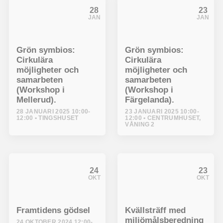
28
23
JAN
JAN
Grön symbios:
Grön symbios:
Cirkulära
Cirkulära
möjligheter och
möjligheter och
samarbeten
samarbeten
(Workshop i
(Workshop i
Mellerud).
Färgelanda).
28 JANUARI 2025 10:00-
23 JANUARI 2025 10:00-
12:00
TINGSHUSET
12:00
CENTRUMHUSET,
VÅNING 2
24
23
OKT
OKT
Framtidens gödsel
Kvällsträff med
miljömålsberedning
24 OKTOBER 2024 12:00-