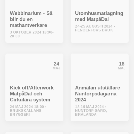
Webbinarium - Så
Utomhusmatlagning
blir du en
med MatpåDal
mathantverkare
24-25 AUGUSTI 2024
FENGERFORS BRUK
3 OKTOBER 2024 18:00-
20:00
24
18
MAJ
MAJ
Kick off/Afterwork
Anmälan utställare
MatpåDal och
Nuntorpsdagarna
Cirkulära system
2024
24 MAJ 2024 18:00
18-19 MAJ 2024
BRUKSKÄLLANS
NUNTORP GÅRD,
BRYGGERI
BRÅLANDA