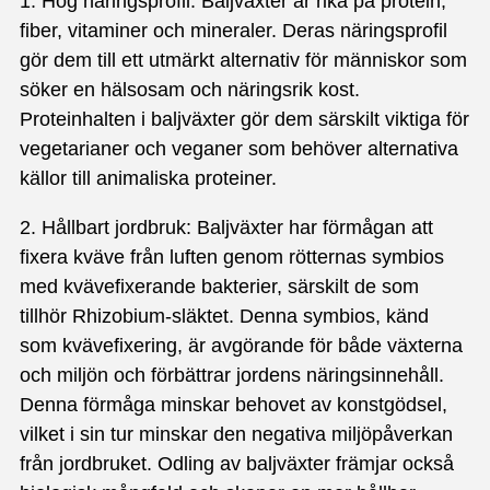
1. Hög näringsprofil: Baljväxter är rika på protein,
fiber, vitaminer och mineraler. Deras näringsprofil
gör dem till ett utmärkt alternativ för människor som
söker en hälsosam och näringsrik kost.
Proteinhalten i baljväxter gör dem särskilt viktiga för
vegetarianer och veganer som behöver alternativa
källor till animaliska proteiner.
2. Hållbart jordbruk: Baljväxter har förmågan att
fixera kväve från luften genom rötternas symbios
med kvävefixerande bakterier, särskilt de som
tillhör Rhizobium-släktet. Denna symbios, känd
som kvävefixering, är avgörande för både växterna
och miljön och förbättrar jordens näringsinnehåll.
Denna förmåga minskar behovet av konstgödsel,
vilket i sin tur minskar den negativa miljöpåverkan
från jordbruket. Odling av baljväxter främjar också