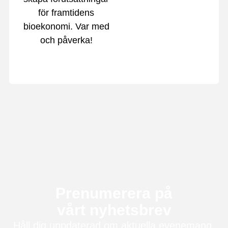
för framtidens
bioekonomi. Var med
och påverka!
Prenumerera på
vårt nyhetsbrev
Håll dig uppdaterad om aktuella evenemang,